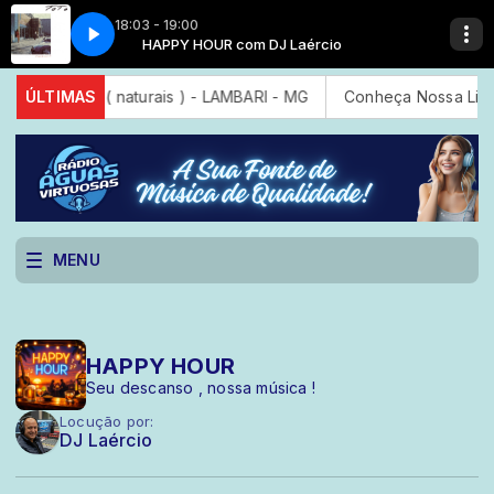
18:03 - 19:00
aércio
HAPPY HOUR com DJ Laércio
Toto - I'll Be Over You
is gasosas ( naturais ) - LAMBARI - MG
ÚLTIMAS
Conheça Nossa Linda
MENU
HAPPY HOUR
Seu descanso , nossa música !
Locução por:
DJ Laércio